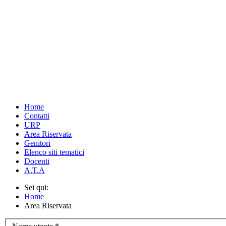
Via Cavour, 8 - 31040 Trevignano (TV)
Tel. 0423 81477 - Fax 0423 81462
Email:
tvic82800g@istruzione.it
- PEC:
tvic82800g@pec.istruzione.it
C.F. 83005770264 -
IBAN - Bollettino postale
Home
Contatti
URP
Area Riservata
Genitori
Elenco siti tematici
Docenti
A.T.A
Sei qui:
Home
Area Riservata