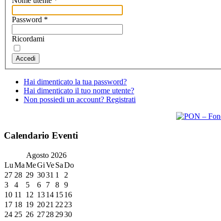
Nome utente
*
Password
*
Ricordami
Accedi
Hai dimenticato la tua password?
Hai dimenticato il tuo nome utente?
Non possiedi un account? Registrati
Calendario Eventi
Agosto
2026
Lu
Ma
Me
Gi
Ve
Sa
Do
27
28
29
30
31
1
2
3
4
5
6
7
8
9
10
11
12
13
14
15
16
17
18
19
20
21
22
23
24
25
26
27
28
29
30